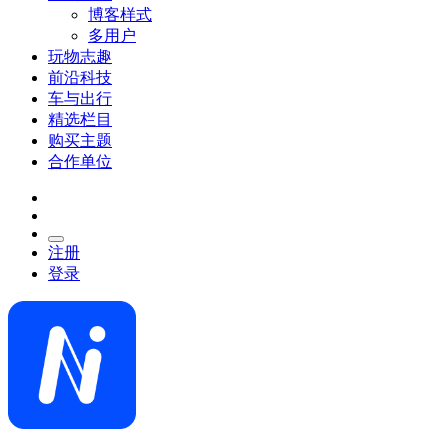
博客样式
多用户
玩物志趣
前沿科技
车与出行
精选栏目
购买主题
合作单位
注册
登录