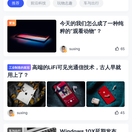
推荐
前沿科技
玩物志趣
车与出行
今天的我们怎么成了一种纯
置顶
粹的“观看动物”？
suxing
65
高端的LiFi可见光通信技术，古人早就
工业制造的皇冠
用上了？
suxing
45
Windows 10X延期发布，
车与出行