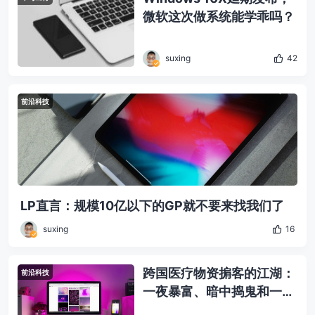
微软这次做系统能学乖吗？
suxing
42
前沿科技
LP直言：规模10亿以下的GP就不要来找我们了
suxing
16
跨国医疗物资掮客的江湖：
前沿科技
一夜暴富、暗中捣鬼和一场
赌注