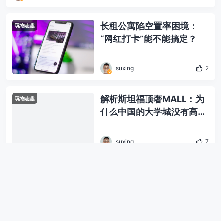
长租公寓陷空置率困境：
玩物志趣
“网红打卡”能不能搞定？
suxing
2
解析斯坦福顶奢MALL：为
玩物志趣
什么中国的大学城没有高端
商场？
suxing
7
蔚来理想全对比：通往千亿
玩物志趣
美元的分岔路
suxing
1