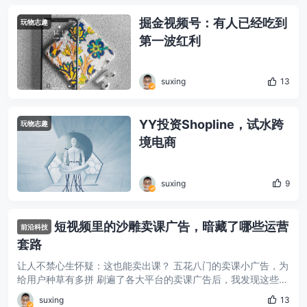
掘金视频号：有人已经吃到
玩物志趣
第一波红利
suxing
13
YY投资Shopline，试水跨
玩物志趣
境电商
suxing
9
短视频里的沙雕卖课广告，暗藏了哪些运营
前沿科技
套路
让人不禁心生怀疑：这也能卖出课？ 五花八门的卖课小广告，为
给用户种草有多拼 刷遍了各大平台的卖课广告后，我发现这些广
告涵盖职业培训、学历考试、兴趣辅导、K12 教育、少儿编程等
suxing
13
各大领域， ...