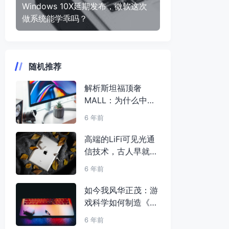
Windows 10X延期发布，微软这次
做系统能学乖吗？
随机推荐
解析斯坦福顶奢
MALL：为什么中国
的大学城没有高端商
6 年前
场？
高端的LiFi可见光通
信技术，古人早就用
上了？
6 年前
如今我风华正茂：游
戏科学如何制造《黑
神话：悟空》
6 年前