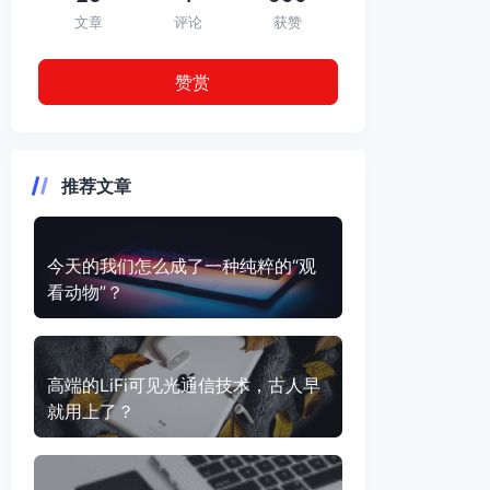
文章
评论
获赞
赞赏
推荐文章
今天的我们怎么成了一种纯粹的“观
看动物”？
高端的LiFi可见光通信技术，古人早
就用上了？