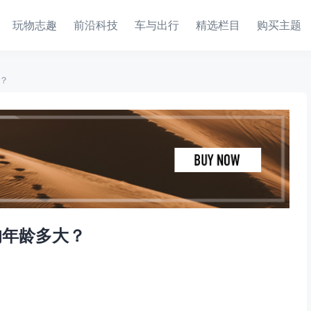
玩物志趣
前沿科技
车与出行
精选栏目
购买主题
？
均年龄多大？