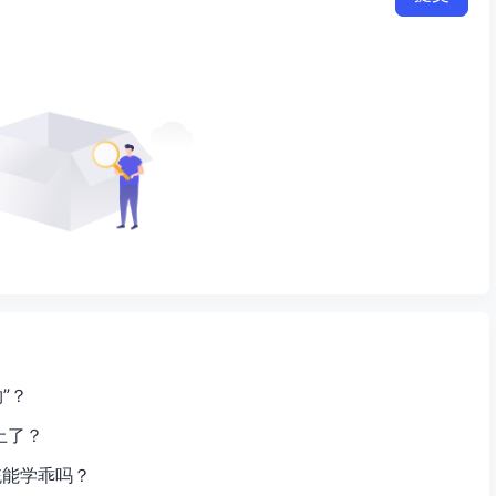
”？
上了？
系统能学乖吗？