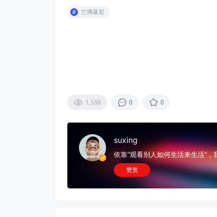
兰博基尼
1,538
0
0
suxing
依靠“观看别人如何生活来生活”
赞赏