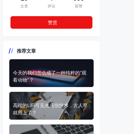
文章
评论
获赞
赞赏
推荐文章
今天的我们怎么成了一种纯粹的“观
看动物”？
高端的LiFi可见光通信技术，古人早
就用上了？