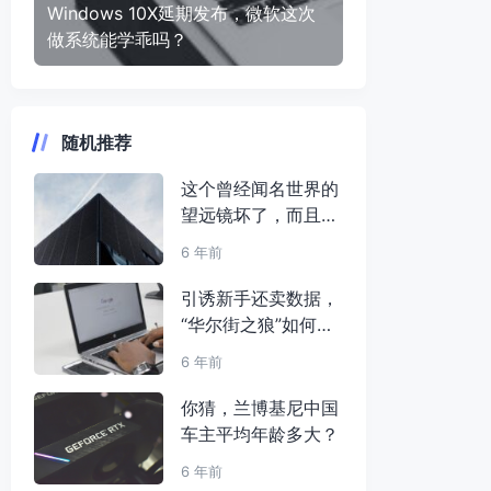
Windows 10X延期发布，微软这次
做系统能学乖吗？
随机推荐
这个曾经闻名世界的
望远镜坏了，而且坏
得很严重
6 年前
引诱新手还卖数据，
“华尔街之狼”如何收
割美国散户
6 年前
你猜，兰博基尼中国
车主平均年龄多大？
6 年前