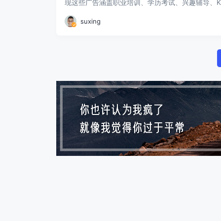
现这些广告涵盖职业培训、学历考试、兴趣辅导、K12
suxing
P
N