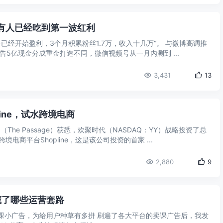
有人已经吃到第一波红利
已经开始盈利，3个月积累粉丝1.7万，收入十几万“。 与微博高调推
告5亿现金分成重金打造不同，微信视频号从一月内测到 ...
3,431
13
line，试水跨境电商
The Passage）获悉，欢聚时代（NASDAQ：YY）战略投资了总
电商平台Shopline，这是该公司投资的首家 ...
2,880
9
藏了哪些运营套路
课小广告，为给用户种草有多拼 刷遍了各大平台的卖课广告后，我发