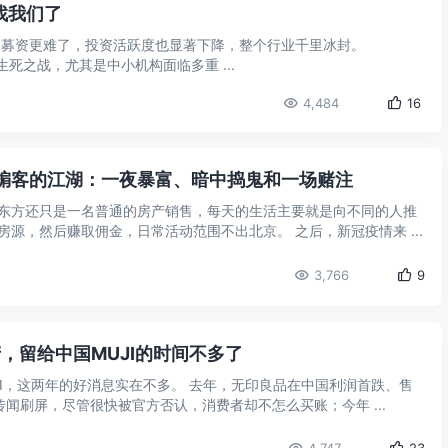
找我们了
，募资更难了，投资活跃度也显著下降，整个行业千里冰封。
进入生死之战，尤其是中小机构面临多重 ...
4,484
16
掮客的江湖：一夜暴富、暗中捣鬼和一场赌注
东方还只是一名普通的房产销售，每天的生活主要就是向不同的人推
源，然后赚取佣金，日常活动范围不出北京。 之后，新冠疫情来 ...
3,766
9
产，留给中国MUJI的时间不多了
JI，这两年的好消息实在不多。 去年，无印良品在中国利润首跌、售
传闻刷屏，尽管很快被官方否认，消费者却不怎么买账；今年 ...