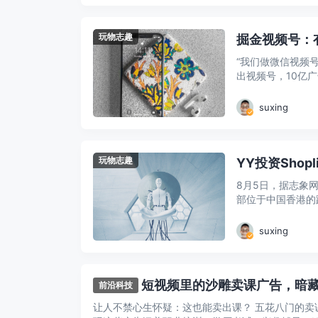
玩物志趣
掘金视频号：
“我们做微信视频号
出视频号，10亿广
suxing
玩物志趣
YY投资Shop
8月5日，据志象网（
部位于中国香港的跨境
suxing
短视频里的沙雕卖课广告，暗
前沿科技
让人不禁心生怀疑：这也能卖出课？ 五花八门的卖