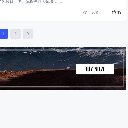
 教育、少儿编程等各大领域， ...
1,978
13
osts
1
2
avigation