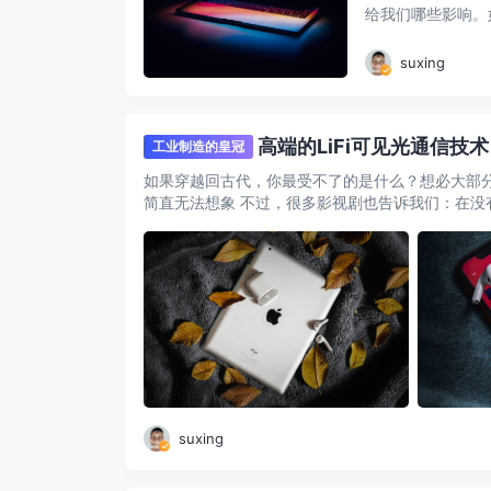
给我们哪些影响。
老套但 ...
suxing
高端的LiFi可见光通信技
工业制造的皇冠
如果穿越回古代，你最受不了的是什么？想必大部分人
简直无法想象 不过，很多影视剧也告诉我们：在没有W
suxing