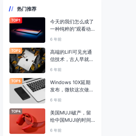
热门推荐
TOP1
今天的我们怎么成了
一种纯粹的“观看动
物”？
6 年前
TOP2
高端的LiFi可见光通
信技术，古人早就用
上了？
6 年前
TOP3
Windows 10X延期
发布，微软这次做系
统能学乖吗？
6 年前
TOP4
美国MUJI破产，留
给中国MUJI的时间
不多了
6 年前