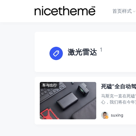
首页样式
1
激光雷达
车与出行
死磕“全自动驾
马斯克一直在死磕
心，我们将在今年完
suxing