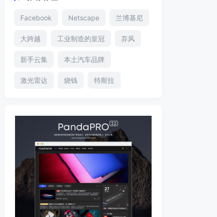
Facebook
Netscape
兰博基尼
大跨越
工业制造的皇冠
弃风
新手云集
本土汽车品牌
激光雷达
烧钱
特斯拉