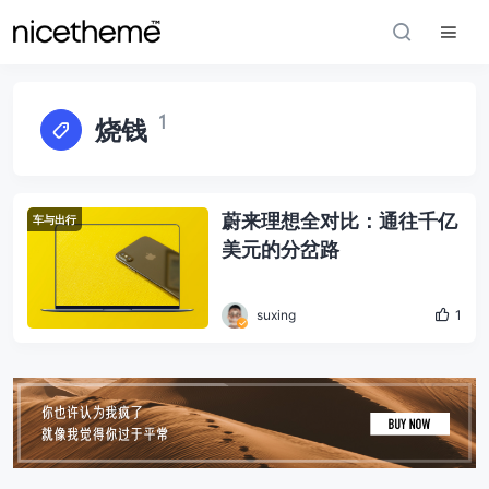
1
烧钱
蔚来理想全对比：通往千亿
车与出行
美元的分岔路
suxing
1